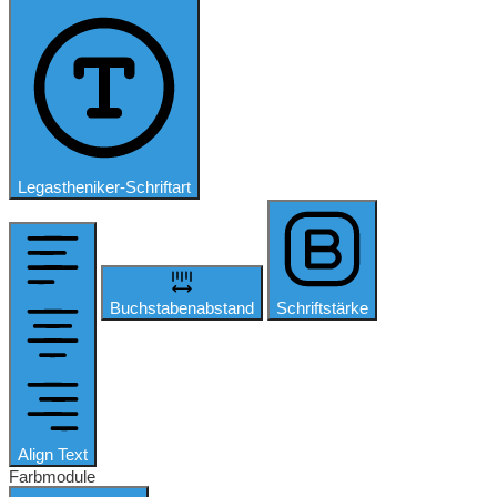
Legastheniker-Schriftart
Buchstabenabstand
Schriftstärke
Align Text
Farbmodule