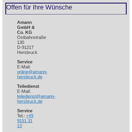
Offen für Ihre Wünsche
Amann
GmbH &
Co. KG
Ostbahnstraße
130
D-91217
Hersbruck
Service
E-Mail:
online@amann-
hersbruck.de
Teiledienst
E-Mail:
teiledienst@amann-
hersbruck.de
Service
Tel.:
+49
9151 31
13