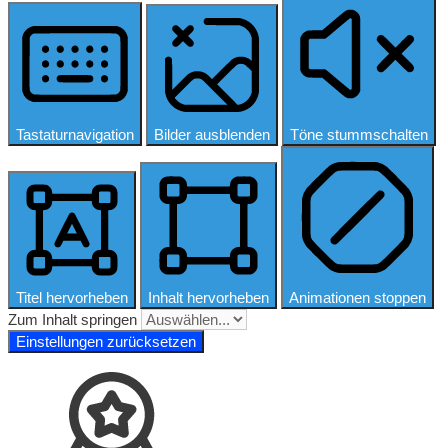
Tastaturnavigation
Bilder ausblenden
Töne stummschalten
Titel hervorheben
Inhalt hervorheben
Animationen stoppen
Zum Inhalt springen
Einstellungen zurücksetzen