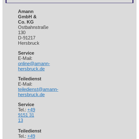
Amann
GmbH &
Co. KG
Ostbahnstraße
130
D-91217
Hersbruck
Service
E-Mail:
online@amann-
hersbruck.de
Teiledienst
E-Mail:
teiledienst@amann-
hersbruck.de
Service
Tel.:
+49
9151 31
13
Teiledienst
Tel.:
+49