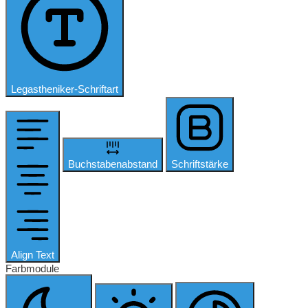
Legastheniker-Schriftart
Buchstabenabstand
Schriftstärke
Align Text
Farbmodule